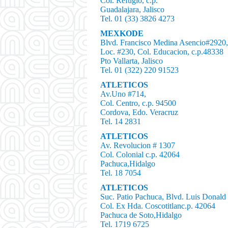
Col. Refugio, c.p.
Guadalajara, Jalisco
Tel. 01 (33) 3826 4273
MEXKODE
Blvd. Francisco Medina Asencio#2920,G
Loc. #230, Col. Educacion, c.p.48338
Pto Vallarta, Jalisco
Tel. 01 (322) 220 91523
ATLETICOS
Av.Uno #714,
Col. Centro, c.p. 94500
Cordova, Edo. Veracruz
Tel. 14 2831
ATLETICOS
Av. Revolucion # 1307
Col. Colonial c.p. 42064
Pachuca,Hidalgo
Tel. 18 7054
ATLETICOS
Suc. Patio Pachuca, Blvd. Luis Donald
Col. Ex Hda. Coscotitlanc.p. 42064
Pachuca de Soto,Hidalgo
Tel. 1719 6725